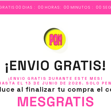
GRATIS
00
DIAS :
00
HORAS:
00
MINUTOS :
00
SE
s buscando.
¡ENVIO GRATIS!
¡ENVIO GRATIS DURANTE ESTE MES!
HASTA EL 13 DE JUNIO DE 2026. SOLO PE
duce al finalizar tu compra el c
MESGRATIS