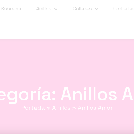
Sobre mí
Anillos
Collares
Corbata
egoría: Anillos 
Portada
»
Anillos
»
Anillos Amor