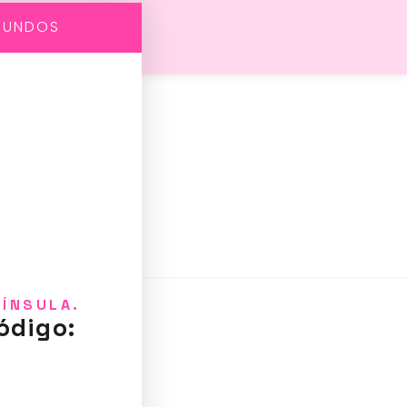
GUNDOS
NÍNSULA.
ódigo: