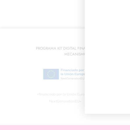
PROGRAMA KIT DIGITAL FINANCIADO POR LOS FOND
MECANISMO DE RECUPERACIÓN Y RES
«Financiado por l
«financiado por la Unión Europea –
no reflejan
NextGenerationEU»