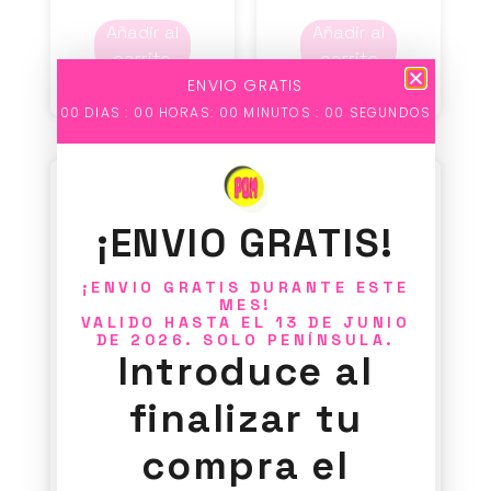
Añadir al
Añadir al
carrito
carrito
ENVIO GRATIS
00
DIAS :
00
HORAS:
00
MINUTOS :
00
SEGUNDOS
¡ENVIO GRATIS!
¡ENVIO GRATIS DURANTE ESTE
MES!
VALIDO HASTA EL 13 DE JUNIO
Anillo
Anillo
DE 2026. SOLO PENÍNSULA.
Introduce al
WB 8
WB 9
finalizar tu
35,00
€
35,00
€
compra el
Añadir al
Añadir al