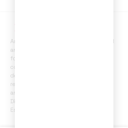
Anillos con líquido dentro,al sacudir el
anillo se forman burbujas divertidas,
formas geométricas que flotan,
colores iridiscentes,purpurina, aguas
de colores y lo mejor de todo es la
relajación que sientes al verlos. Estos
anillos interactivos son hipnóticos.
Diseñados y creados a mano por
Estudio POM .