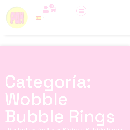
0
Categoría:
Wobble
Bubble Rings
Portada
»
Anillos
»
Wobble Bubble Rings