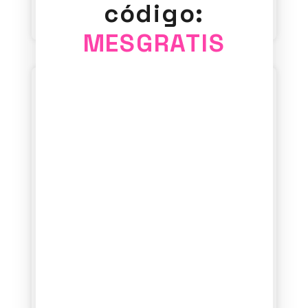
carrito
carrito
código:
MESGRATIS
Anillo
Anillo
WB 11
WB 12
35,00
€
35,00
€
Añadir al
Añadir al
carrito
carrito