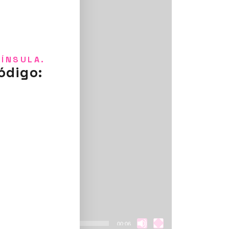
NÍNSULA.
ódigo:
00:06