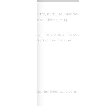
a mano con líquido dentro, burbujas, piedras
 y vidrio. Hipnóticos, divertidos y muy
le Bubble rings hay un modelo de anillo que
ntes burbujas en su interior creando una
 Estudio PoM.
eos en el perfil de Instagram @estudiopom.