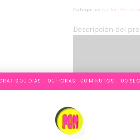
Categorías
Anillos
,
Sin cate
Descripción del pr
Reproductor
de
vídeo
GRATIS
00
DIAS :
00
HORAS:
00
MINUTOS :
00
SE