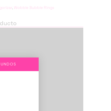
gorizar
,
Wobble Bubble Rings
oducto
GUNDOS