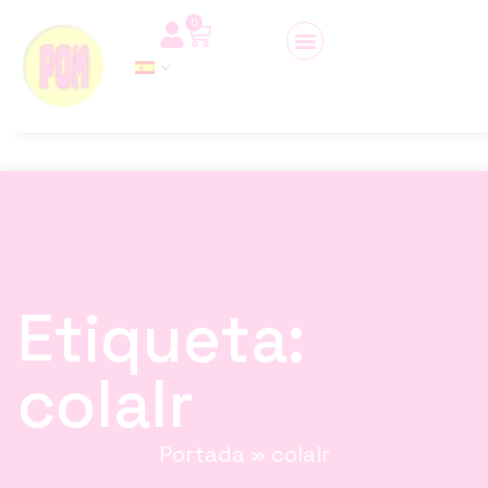
0
Etiqueta:
colalr
Portada
»
colalr