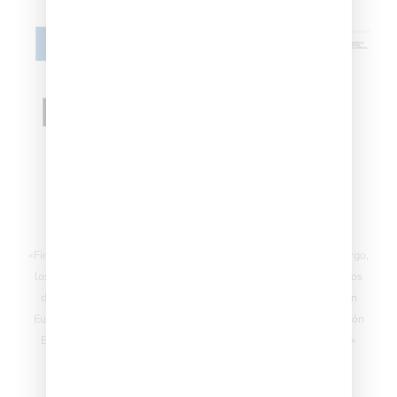
«financiado por la Unión Europea – NextGenerationEU»
«Financiado por la Unión Europea – NextGenerationEU. Sin embargo,
los puntos de vista y las opiniones expresadas son únicamente los
del autor o autores y no reflejan necesariamente los de la Unión
Europea o la Comisión Europea. Ni la Unión Europea ni la Comisión
Europea pueden ser consideradas responsables de las mismas»