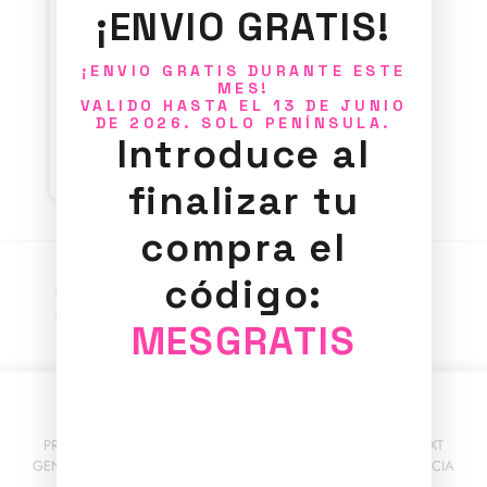
10
¡ENVIO GRATIS!
35,00
€
¡ENVIO GRATIS DURANTE ESTE
MES!
VALIDO HASTA EL 13 DE JUNIO
Añadir al
DE 2026. SOLO PENÍNSULA.
Introduce al
carrito
finalizar tu
compra el
código:
MESGRATIS
PROGRAMA KIT DIGITAL FINANCIADO POR LOS FONDOS NEXT
GENERATION DEL MECANISMO DE RECUPERACIÓN Y RESILIENCIA