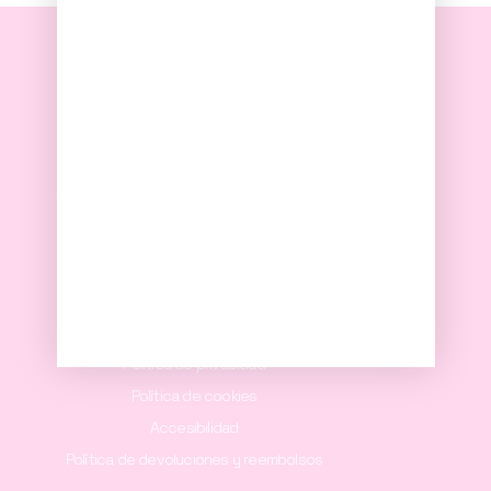
Color, arte y libertad en forma de objeto
Legal
Aviso legal
Política de privacidad
Política de cookies
Accesibilidad
Política de devoluciones y reembolsos