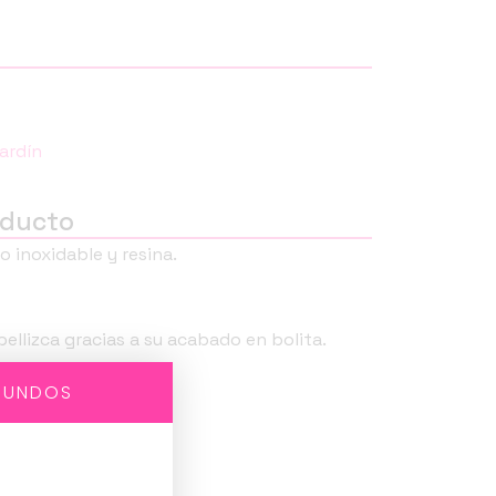
Jardín
oducto
 inoxidable y resina.
pellizca gracias a su acabado en bolita.
GUNDOS