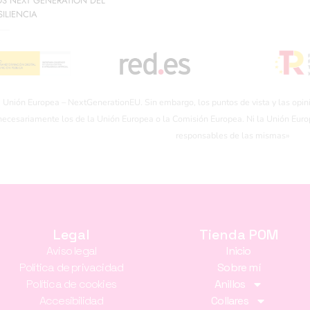
OS NEXT GENERATION DEL
ILIENCIA
a Unión Europea – NextGenerationEU. Sin embargo, los puntos de vista y las opin
 necesariamente los de la Unión Europea o la Comisión Europea. Ni la Unión Eur
responsables de las mismas»
Legal
Tienda POM
Aviso legal
Inicio
Política de privacidad
Sobre mí
Política de cookies
Anillos
Accesibilidad
Collares