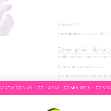
SKU
ACCRR
Categorías
Anillos
,
Anillos 
Descripción del pr
Anillo hecho a mano de acero
Diseño único y exclusivo.
Aro de acero inoxidable. No 
Tamaño ajustable .
GRATIS
00
DIAS :
00
HORAS:
00
MINUTOS :
00
SE