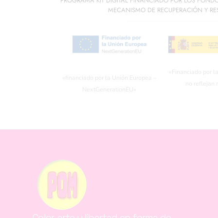
PROGRAMA KIT DIGITAL FINANCIADO POR LOS FOND
MECANISMO DE RECUPERACIÓN Y RES
«Financiado por l
«financiado por la Unión Europea –
no reflejan
NextGenerationEU»
Color, arte y libertad en forma de