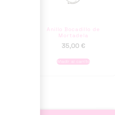
ants
Anillo Bocadillo de
Mortadela
35,00
€
to
Añadir al carrito