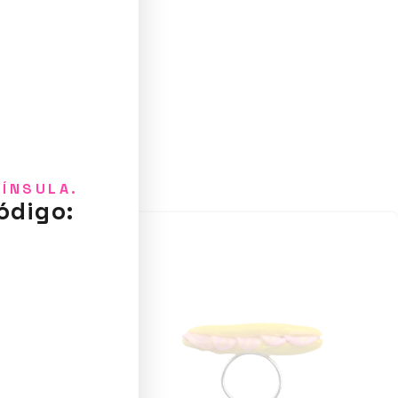
NÍNSULA.
ódigo: