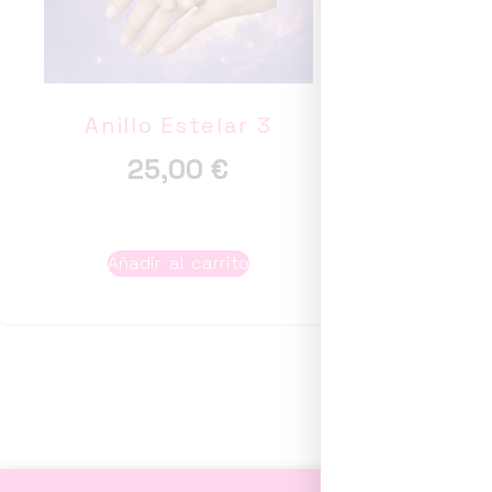
Anillo Estelar 3
Anill
25,00
€
Añadir al carrito
A