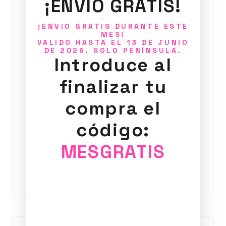
¡ENVIO GRATIS!
¡ENVIO GRATIS DURANTE ESTE
MES!
VALIDO HASTA EL 13 DE JUNIO
DE 2026. SOLO PENÍNSULA.
Introduce al
finalizar tu
compra el
Anillo Estelar 2
código:
25,00
€
MESGRATIS
Añadir al carrito