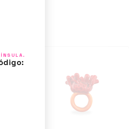
NÍNSULA.
ódigo: