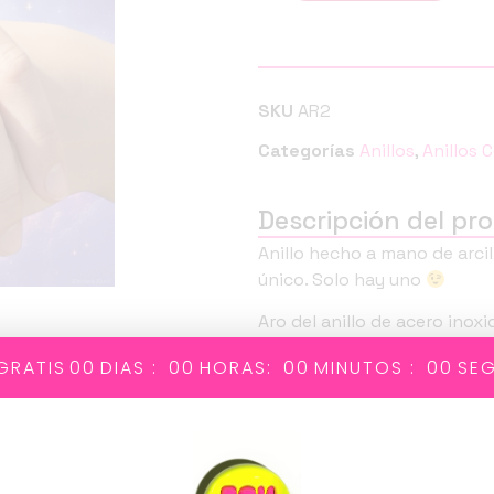
SKU
AR2
Categorías
Anillos
,
Anillos 
Descripción del pr
Anillo hecho a mano de arcil
único. Solo hay uno
Aro del anillo de acero inox
bolita.
GRATIS
00
DIAS :
00
HORAS:
00
MINUTOS :
00
SE
Tamaño ajustable.
Atrévete a llevar un PoM