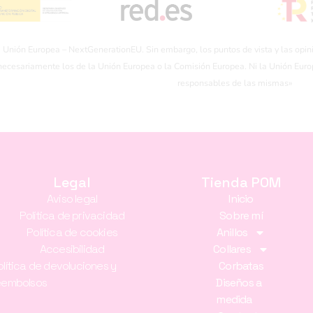
a Unión Europea – NextGenerationEU. Sin embargo, los puntos de vista y las opin
 necesariamente los de la Unión Europea o la Comisión Europea. Ni la Unión Eur
responsables de las mismas»
Legal
Tienda POM
Aviso legal
Inicio
Política de privacidad
Sobre mí
Política de cookies
Anillos
Accesibilidad
Collares
olítica de devoluciones y
Corbatas
eembolsos
Diseños a
medida