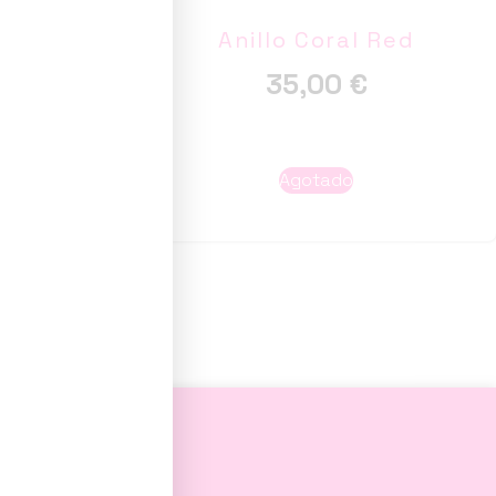
lo de
Anillo Coral Red
a
35,00
€
to
Agotado