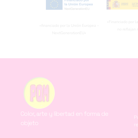
«Financiado por l
«financiado por la Unión Europea –
no reflejan
NextGenerationEU»
Color, arte y libertad en forma de
P
objeto
r