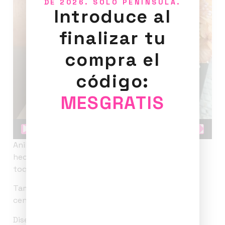
DE 2026. SOLO PENÍNSULA.
Introduce al
finalizar tu
compra el
código:
MESGRATIS
00:00
00:06
Anillos con forma de flor de tamaño pequeño
hecha a mano, delicada y elegante añadirá un
toque perfecto para cualquier outfit.
Tamaño del anillo ajustable. Tamaño de la flor 1
centímetro.
Diseños de estudio PoM.