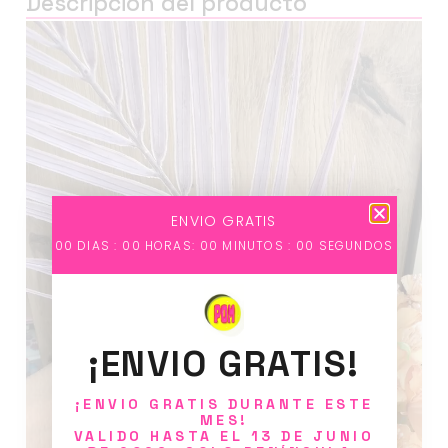
Descripción del producto
Reproductor
de
vídeo
ENVIO GRATIS
00
DIAS :
00
HORAS:
00
MINUTOS :
00
SEGUNDOS
¡ENVIO GRATIS!
¡ENVIO GRATIS DURANTE ESTE
MES!
VALIDO HASTA EL 13 DE JUNIO