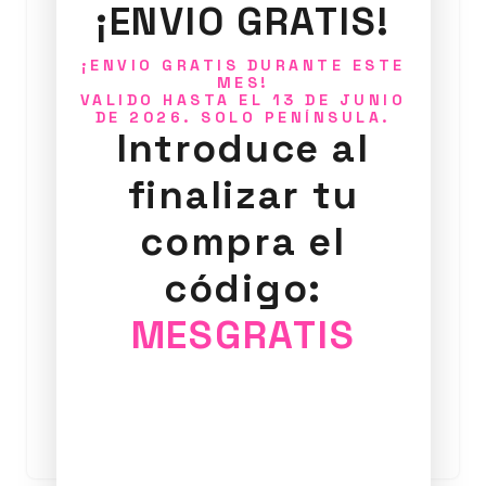
¡ENVIO GRATIS!
¡ENVIO GRATIS DURANTE ESTE
MES!
VALIDO HASTA EL 13 DE JUNIO
DE 2026. SOLO PENÍNSULA.
Introduce al
finalizar tu
compra el
código:
Anillo Estelar 1
MESGRATIS
25,00
€
Añadir al carrito