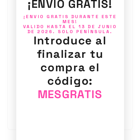
¡ENVIO GRATIS!
¡ENVIO GRATIS DURANTE ESTE
MES!
VALIDO HASTA EL 13 DE JUNIO
DE 2026. SOLO PENÍNSULA.
Introduce al
finalizar tu
compra el
código:
Anillo Estelar 2
MESGRATIS
25,00
€
Añadir al carrito