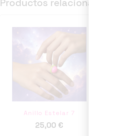
Productos relacionados
Anillo Estelar 7
An
25,00
€