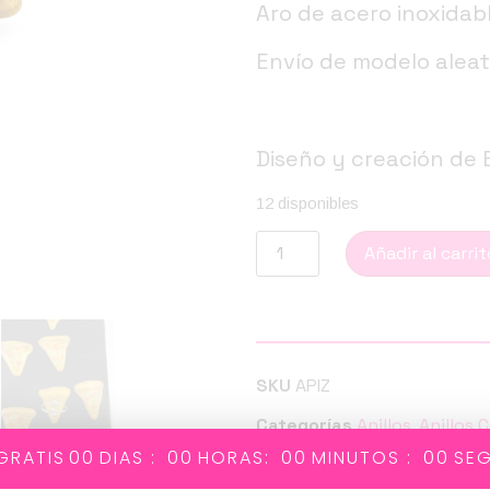
Aro de acero inoxidabl
Envío de modelo aleat
Diseño y creación de 
12 disponibles
Añadir al carrit
SKU
APIZ
Categorías
Anillos
,
Anillos 
GRATIS
00
DIAS :
00
HORAS:
00
MINUTOS :
00
SE
Etiquetas
anillo
,
estudio p