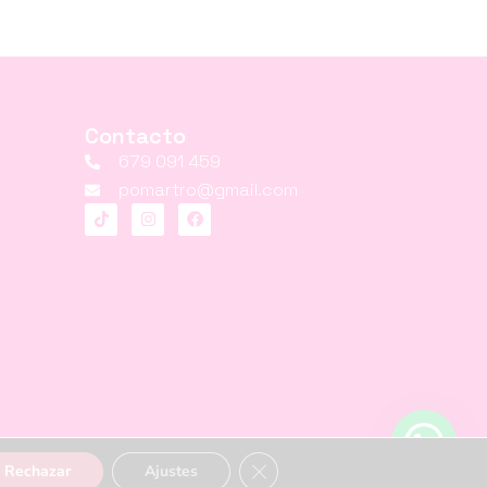
Contacto
679 091 459
pomartro@gmail.com
Cerrar el banner de cookies RGPD
Rechazar
Ajustes