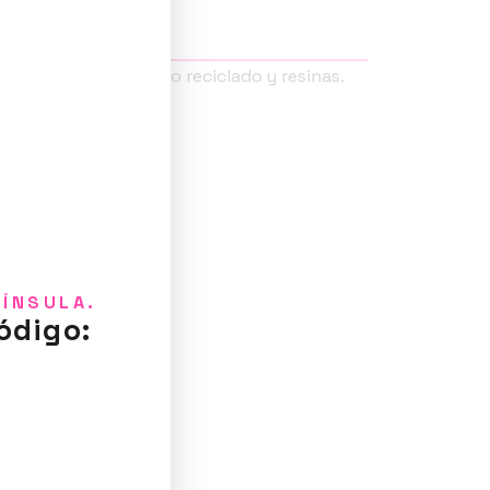
oducto
a polimérica, plástico reciclado y resinas.
stable no repizcan.
o Pom.
NÍNSULA.
ódigo: