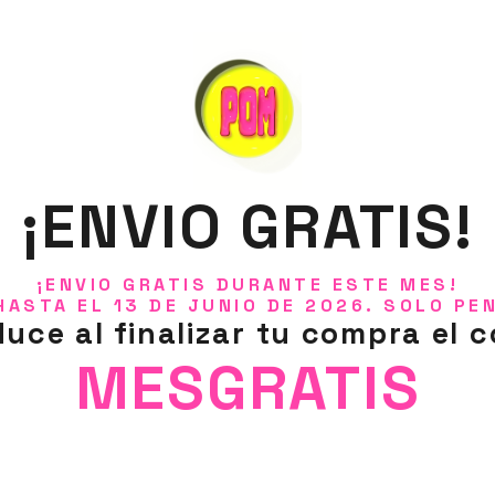
Descripción del pr
Anillo hecho a mano de arcill
Aro de acero inoxidable, aju
Envío de modelo aleatorio.
¡ENVIO GRATIS!
Diseño y creación de Estudi
¡ENVIO GRATIS DURANTE ESTE MES!
HASTA EL 13 DE JUNIO DE 2026. SOLO PE
duce al finalizar tu compra el c
MESGRATIS