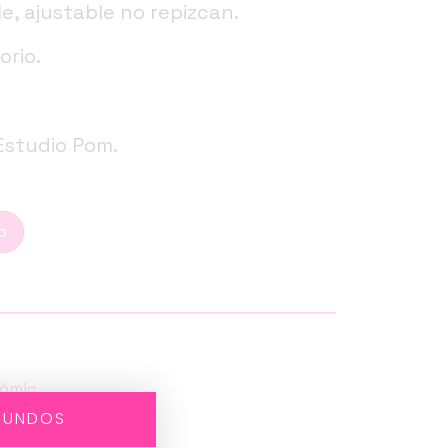
e, ajustable no repizcan.
orio.
Estudio Pom.
o
Cómic
GUNDOS
om