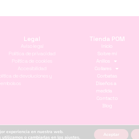
Legal
Tienda POM
Aviso legal
Inicio
Política de privacidad
Sobre mí
Política de cookies
Anillos
Accesibilidad
Collares
olítica de devoluciones y
Corbatas
eembolsos
Diseños a
medida
Contacto
Blog
jor experiencia en nuestra web.
Aceptar
© 2026 Estudio POM. Todos los derechos reservados.
 utilizamos o cambiarlas en los
ajustes
.