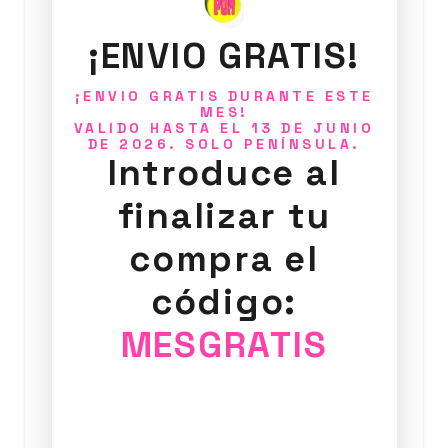
¡ENVIO GRATIS!
¡ENVIO GRATIS DURANTE ESTE
MES!
VALIDO HASTA EL 13 DE JUNIO
DE 2026. SOLO PENÍNSULA.
Introduce al
finalizar tu
compra el
código:
Collar Verano del 64
MESGRATIS
35,00
€
Añadir al carrito