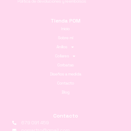
Política de devoluciones y reembolsos
Tienda POM
Inicio
Sobre mí
Anillos
Collares
Corbatas
Diseños a medida
Contacto
Blog
Contacto
679 091 459
pomartro@gmail.com