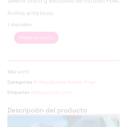
Diseño único y exclusivo de Estudio PoM.
Anillos artísticos.
1 disponibles
Añadir al carrito
SKU
wb13
Categorías
Anillos
,
Wobble Bubble Rings
Etiquetas
anillo
,
estudio pom
Descripción del producto
Reproductor
de