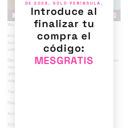
DE 2026. SOLO PENÍNSULA.
Introduce al
00:00
00:09
finalizar tu
Wobble Bubble Rings.
compra el
Anillos interactivos hecho a mano con líquido,
burbujas, piedras naturales, cuentas de arcilla y
código:
vidrio. Hipnóticos, divertidos y muy relajantes.
MESGRATIS
Dentro de la colección Wobble Bubble rings hay un
modelo de anillo que al sacudir se forman
diferentes burbujas en su interior creando una
mágica relajación visual.
Tamaño del anillo ajustable.
Diseño único y exclusivo de Estudio PoM.
Anillos artísticos.
Arte para llevar