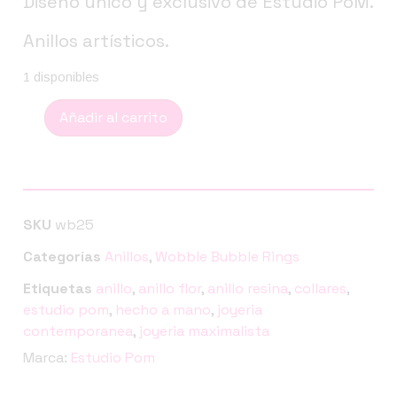
Diseño único y exclusivo de Estudio PoM.
Anillos artísticos.
1 disponibles
Añadir al carrito
SKU
wb25
Categorías
Anillos
,
Wobble Bubble Rings
Etiquetas
anillo
,
anillo flor
,
anillo resina
,
collares
,
estudio pom
,
hecho a mano
,
joyeria
contemporanea
,
joyeria maximalista
Marca:
Estudio Pom