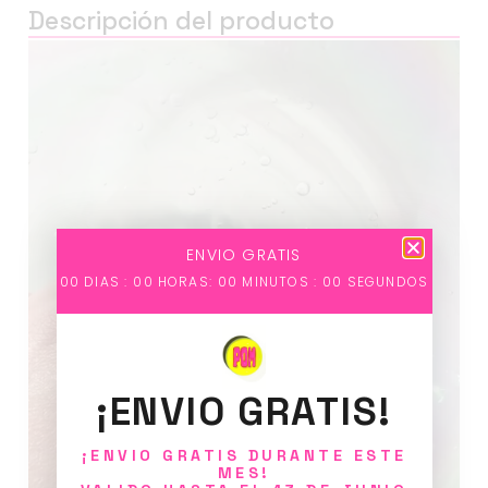
Descripción del producto
Reproductor
de
vídeo
ENVIO GRATIS
00
DIAS :
00
HORAS:
00
MINUTOS :
00
SEGUNDOS
¡ENVIO GRATIS!
¡ENVIO GRATIS DURANTE ESTE
MES!