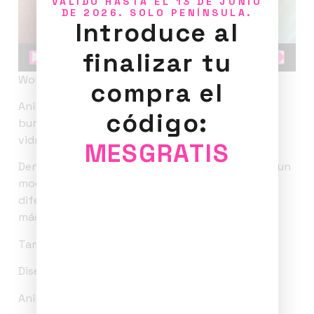
VALIDO HASTA EL 13 DE JUNIO
DE 2026. SOLO PENÍNSULA.
Introduce al
finalizar tu
00:00
00:08
Wobble Bubble Rings
compra el
Anillos interactivos hecho a mano con líquido,
código:
burbujas, piedras naturales, cuentas de arcilla y
vidrio. Hipnóticos, divertidos y muy relajantes.
MESGRATIS
Dentro de la colección Wobble Bubble rings hay un
modelo de anillo que al sacudir se forman
diferentes burbujas en su interior creando una
mágica relajación visual.
Tamaño del anillo ajustable.
Diseño único y exclusivo de Estudio PoM.
Anillos artísticos.