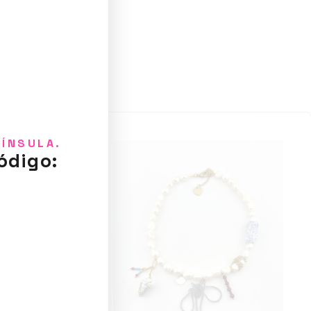
NÍNSULA.
ódigo: