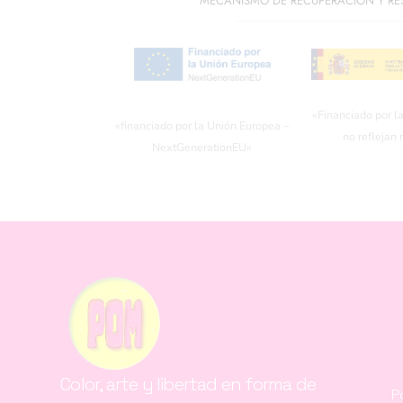
MECANISMO DE RECUPERACIÓN Y RES
«Financiado por l
«financiado por la Unión Europea –
no reflejan
NextGenerationEU»
Color, arte y libertad en forma de
P