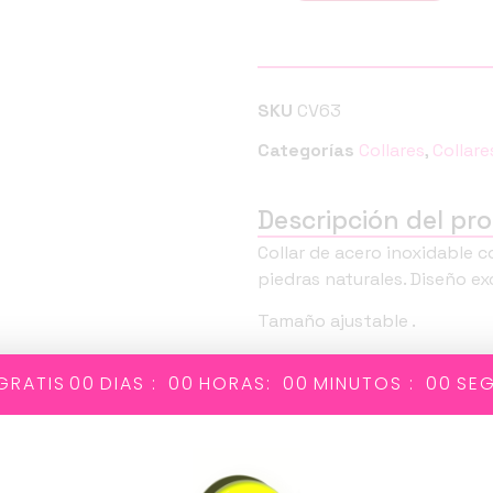
SKU
CV63
Categorías
Collares
,
Collar
Descripción del pr
Collar de acero inoxidable
piedras naturales. Diseño ex
Tamaño ajustable .
Atrévete a llevar un PoM.
GRATIS
00
DIAS :
00
HORAS:
00
MINUTOS :
00
SE