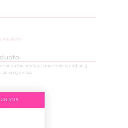
es Amuleto
oducto
 con cuentas hechas a mano de conchas y
clusivo y único.
GUNDOS