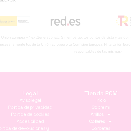
ILIENCIA
a Unión Europea – NextGenerationEU. Sin embargo, los puntos de vista y las opin
 necesariamente los de la Unión Europea o la Comisión Europea. Ni la Unión Eur
responsables de las mismas»
Legal
Tienda POM
Aviso legal
Inicio
Política de privacidad
Sobre mí
Política de cookies
Anillos
Accesibilidad
Collares
olítica de devoluciones y
Corbatas