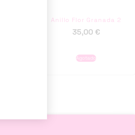
Space
Anillo Flor Granada 2
ble
35,00
€
to
Agotado