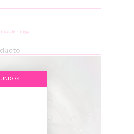
Bubble Rings
oducto
GUNDOS