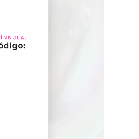
NÍNSULA.
ódigo: