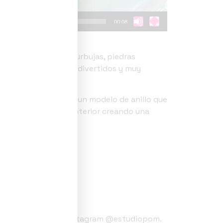
00:08
 mano con líquido, burbujas, piedras
 y vidrio. Hipnóticos, divertidos y muy
le Bubble rings hay un modelo de anillo que
ntes burbujas en su interior creando una
 Estudio PoM.
eos en el perfil de Instagram @estudiopom.