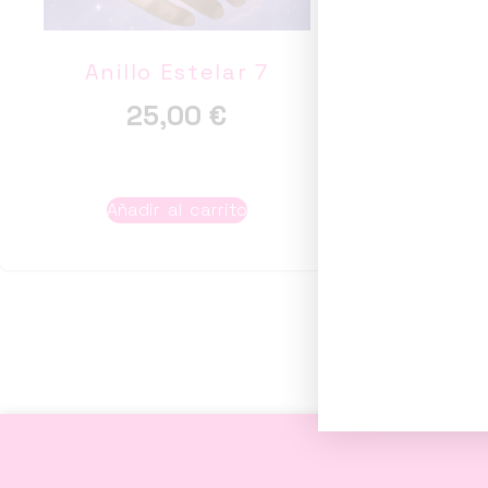
Anillo Estelar 7
Anill
25,00
€
Añadir al carrito
A