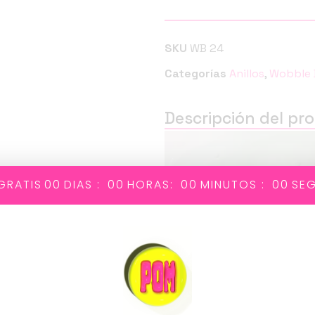
SKU
WB 24
Categorías
Anillos
,
Wobble 
Descripción del pr
Reproductor
de
vídeo
GRATIS
00
DIAS :
00
HORAS:
00
MINUTOS :
00
SE