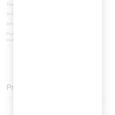
Diseño único y exclusivo de Estudio PoM.
Anillos artísticos.
Arte para llevar
Puedes ver más fotos y videos en el perfil de
Instagram @estudiopom.
Productos relacionados