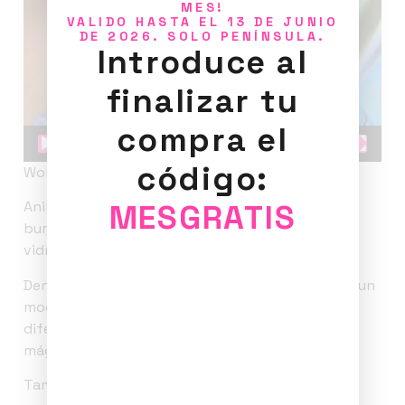
MES!
VALIDO HASTA EL 13 DE JUNIO
DE 2026. SOLO PENÍNSULA.
Introduce al
finalizar tu
compra el
00:00
00:08
código:
Wobble Bubble Rings
MESGRATIS
Anillos interactivos hecho a mano con líquido,
burbujas, piedras naturales, cuentas de arcilla y
vidrio. Hipnóticos, divertidos y muy relajantes.
Dentro de la colección Wobble Bubble rings hay un
modelo de anillo que al sacudir se forman
diferentes burbujas en su interior creando una
mágica relajación visual.
Tamaño del anillo ajustable.